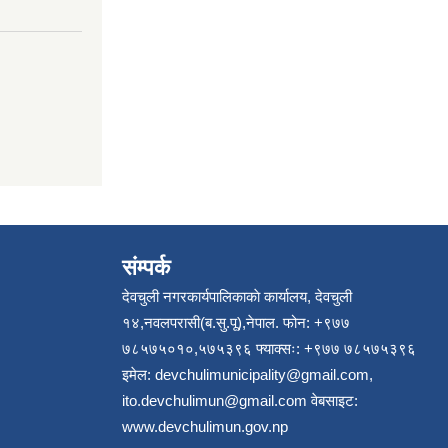
संम्पर्क
देवचुली नगरकार्यपालिकाकाे कार्यालय, देवचुली
१४,नवलपरासी(ब.सु.पू),नेपाल. फोन: +९७७
७८५७५०१०,५७५३९६ फ्याक्सः: +९७७ ७८५७५३९६
इमेल:
devchulimunicipality@gmail.com
,
ito.devchulimun@gmail.com
वेबसाइट:
www.devchulimun.gov.np