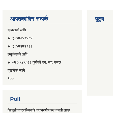
आपतकालिन सम्पर्क
युटुब
दमकलकाे लागि
► ९८५७०४१४८४
► ९८४७२७२१९९
एम्बुलेन्सकाे लागि
► ०७८-५४५०८८ दुम्कैली प्रा. स्वा. केन्द्र
प्रहरीकाे लागि
१००
Poll
देवचुली नगरपालिकाकाे वातावरणीय पक्ष कस्ताे लाग्छ