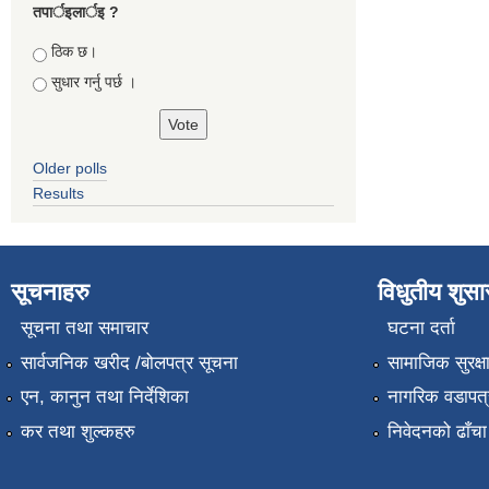
तपार्इलार्इ ?
Choices
ठिक छ।
सुधार गर्नु पर्छ ।
Older polls
Results
सूचनाहरु
विधुतीय शुस
सूचना तथा समाचार
घटना दर्ता
सार्वजनिक खरीद /बोलपत्र सूचना
सामाजिक सुरक्ष
एन, कानुन तथा निर्देशिका
नागरिक वडापत्
कर तथा शुल्कहरु
निवेदनको ढाँचा