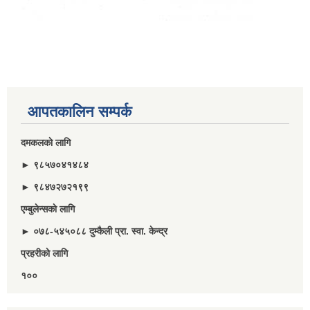
आपतकालिन सम्पर्क
दमकलकाे लागि
► ९८५७०४१४८४
► ९८४७२७२१९९
एम्बुलेन्सकाे लागि
► ०७८-५४५०८८ दुम्कैली प्रा. स्वा. केन्द्र
प्रहरीकाे लागि
१००