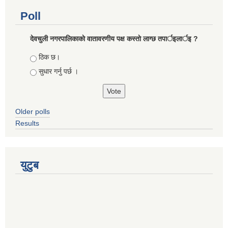
Poll
देवचुली नगरपालिकाकाे वातावरणीय पक्ष कस्ताे लाग्छ तपार्इलार्इ ?
Choices
ठिक छ।
सुधार गर्नु पर्छ ।
Older polls
Results
युटुब