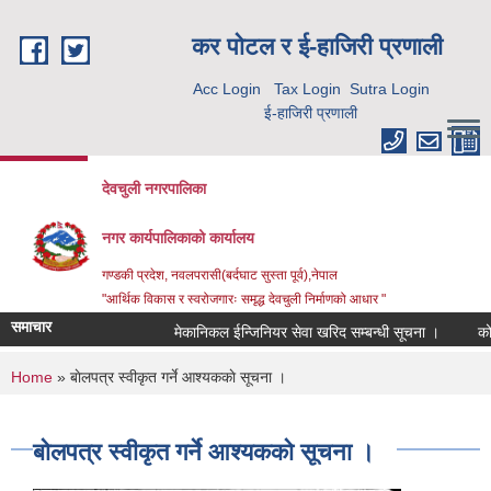
Skip to main content
कर पाेटल र ई-हाजिरी प्रणाली
Acc Login
Tax Login
Sutra Login
ई-हाजिरी प्रणाली
देवचुली नगरपालिका
नगर कार्यपालिकाको कार्यालय
गण्डकी प्रदेश, नवलपरासी(बर्दघाट सुस्ता पूर्व),नेपाल
"आर्थिक विकास र स्वरोजगारः समृद्ध देवचुली निर्माणको आधार "
समाचार
मेकानिकल ईन्जिनियर सेवा खरिद सम्बन्धी सूचना ।
कोरि
You are here
Home
» बाेलपत्र स्वीकृत गर्ने आश्यककाे सूचना ।
बाेलपत्र स्वीकृत गर्ने आश्यककाे सूचना ।