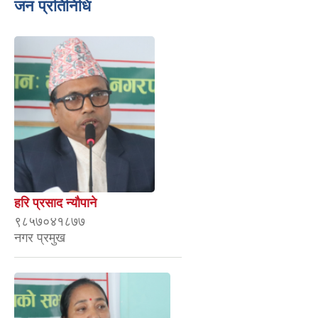
जन प्रतिनिधि
हरि प्रसाद न्याैपाने
९८५७०४१८७७
नगर प्रमुख