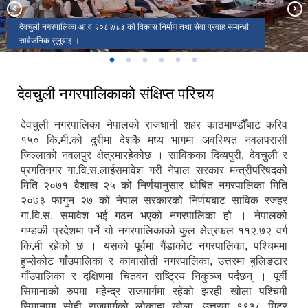
पैदल यात्री पर्यटकहरूकाे लागि बदल माथीकाे नगर नवलपुरकाे एकमात्र अति मनराेहम
देवचुली नगरपालिका आ‍.व २०८२/८३ काे विकास निर्माण तथा सेवा प्रवाह सम्बन्धी
देवचुली नगरपालिकाकाे नगरसभाकाे स्रेहाै अधिवेशन (नीति, कार्यक्रम तथा बजेट
२०८२ असार ९ गते नगरसभाकाे स्रेहाै अधिवेशनमा बजेट, नीति तथा कार्यक्रमा पेश
दुर्लभ एक सिङ्गे गैडा देवचुली नगरपाालिकाकाे नारायणी नदि किनारमा पानी पिउदै
दुश्य हेर्न देवचुली चुचुराे १९३८ मिटर
सार्वजनिक सुनुवाइ ।
देवचुली नगरपालिका प्रवेश द्वार ( दलदले हुँदै पाेखरा सम्म जाेड्ने सडक खण्ड)
अधिवेशन)
गरिएकाे
देवचुली नगरपालिकाको संक्षिप्त परिचय
देवचुली नगरपालिका नेपालको राजधानी शहर काठमाण्डौँबाट करिव
१५० कि.मी.को दुरीमा देशकै मध्य भागमा अवस्थित नवलपरासी
जिल्लाको नवलपुर क्षेत्रमारहेकोछ । साविकका दिव्यपुरी, देवचुली र
प्रगतिनगर गा.वि.स.लाईसमावेश गरी नेपाल सरकार मन्त्रीपरिषदको
मिति २०७१ वैशाख २५ को निर्णयानुसार घोषित नगरपालिका मिति
२०७३ फागुन २७ को नेपाल सरकारको निर्णयबाट साविक रजहर
गा.वि.स. समावेश भई गठन भएको नगरपालिका हो । नेपालको
गण्डकी प्रदेशमा पर्ने यो नगरपालिकाको कुल क्षेत्रफल ११२.७२ वर्ग
कि.मी रहेको छ । यसको पूर्वमा गैंडाकोट नगरपालिका, पश्चिममा
हुप्सेकोट गाँउपालिका र कावासोती नगरपालिका, उत्तरमा बुलिङटार
गाँउपालिका र दक्षिणमा चितवन राष्ट्रिय निकुञ्ज पर्दछन् । पूर्वी
सिमानाको रुपमा महेन्द्र राजमार्गमा रहेको झरही खोला पश्चिमी
सिमानामा सोही राजमार्गको लोकाहा खोला, उत्तरमा १९३८ मिटर