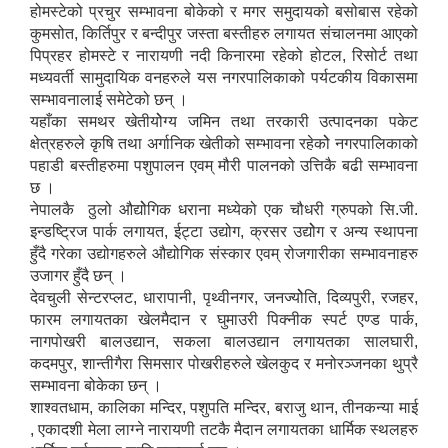
होमस्टेको प्रचुर सम्भावना बोकेको र मगर समुदायको बसोबास रहेको
कुमसोत, किर्तिपुर र बन्दीपुर जस्ता बस्तीहरु लगायत संचालनमा आएको
पिप्रहर होमस्टे र नारायणी नदी किनारमा रहेको होटल, रिसोर्ट तथा
मध्यवर्ती सामुदायिक वनहरुले यस नगरपालिकाको पर्यटकीय विकासमा
सम्भावनालाई समेटेको छन् ।
यहाँका समथर खेतीयोेग्य जमिन तथा तरकारी उत्पादनका पकेट
क्षेत्रहरुले कृषि तथा अर्गानिक खेतीको सम्भावना रहेकोे नगरपालिकाको
पहाडी बस्तीहरुमा पशुपालन एवम् मौरी पालनको उत्तिकै बढी सम्भावना
छ ।
नेपालकै ठुलो औद्योेगिक धराना मध्येको एक चौधरी ग्रुपको सि.जी.
इन्डष्ट्रिज पार्क लगायत, ईट्टा उद्योग, क्रसर उद्योेग र अन्य स्थापना
हुँदै गरेका उद्योगहरुले औद्योगिक संस्कार एवम् रोजगारीका सम्भावनाहरु
उजागर हुँदै छन् ।
देवचुली सेन्टरप्लट, धारापानी, पृथ्वीनगर, जनज्योेति, दिव्यपुरी, रजहर,
फारम लगायतका खेलमैदान र घुमाउरी पिक्नीक स्पर्ट एण्ड पार्क,
नागपोखरी बालउद्यान, सकला बालउद्यान लगायतका सालघारी,
कदमपुर, शान्तीगैरा सिमसार पोखरीहरुले खेलकुद र मनोरञ्जनका थुप्रै
सम्भावना बोकेका छन् ।
शाश्वतधाम, कालिका मन्दिर, पशुपति मन्दिर, बराजु थान, तीनकन्या माई
, एकादशी मेला लाग्ने नारायणी तटकै मैदान लगायतका धार्मिक स्थलहरु