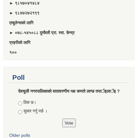
► ९८५७०४१४८४
► ९८४७२७२१९९
एम्बुलेन्सकाे लागि
► ०७८-५४५०८८ दुम्कैली प्रा. स्वा. केन्द्र
प्रहरीकाे लागि
१००
Poll
देवचुली नगरपालिकाकाे वातावरणीय पक्ष कस्ताे लाग्छ तपार्इलार्इ ?
Choices
ठिक छ।
सुधार गर्नु पर्छ ।
Older polls