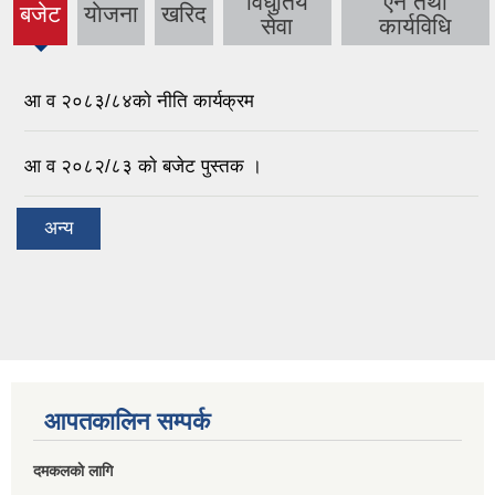
विधुतिय
ऐन तथा
बजेट
याेजना
खरिद
(active
सेवा
कार्यविधि
tab)
आ व २०८३/८४काे नीति कार्यक्रम
आ व २०८२/८३ काे बजेट पुस्तक ।
अन्य
आपतकालिन सम्पर्क
दमकलकाे लागि