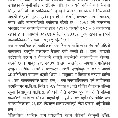
उचाईको देवचुली डाँडा र दक्षिणमा पवित्र नारायणी नदीको चार सिमाना
भित्र पर्ने यो नगरपालिकाको दलदले बजार नवलपरासी जिल्लाको
पहाडी क्षेत्रको मुख्य प्रवेशद्वार हो । क्षेत्री, ब्राह्मण, मगर, तामाङ,
नेवार आदि जाजजातिको बसोबास रहेको छ । २०७८ काे जनगणना
अनुसार यस नगरपालिकामा हाल १४४९३ घरधुरी र ५८००३ जनसंख्या
रहेको छ । जसमध्ये ३०६६७ महिला र २७३३६ पुरुष रहेका छन् भने
बालबालिकाको संख्या १५३८९ रहेकाे छ ।
यस नगरपालिकाको साविकको प्रगतिनगर गा.वि.स.मा नेपालमै पहिलो
बालक्लव “जागृति बालक्लव नेपाल” दर्ता भएको होे । हाल गण्डकी
प्रदेशकाे प्रथम र नेपालकाे दाेस्राे बालमैत्री नगरपालिका घाेषणा
भएकाे छ । भाद्र २९, २०७५ सालमा बालमैत्री घाेषणा समाराेहका
प्रमुख अतिथि माननीय परराष्ट्र मन्त्री प्रदीपकुमार ज्ञवालीज्यूकाे
अातिथ्तिमा सम्पन्न भएकाे थियाे । सामुदाय र विद्यालय स्तरमा करिव
९५ वटा बालक्लवहरु रहेका छन् । यस नगरपालिकामा पर्ने साविकको
प्रगतिनगर गा.वि.स. मिति २०६४ वैशाख २८ गते घोषित नेपालकै पहिलो
खुला दिसामुक्त गा.वि.स. हो भने मिति २०७० पुष ९ गते नै पहिलो
बालमैत्री गा.वि.स. घोषणा भएको हो । पूर्ण साक्षर, पूर्ण खोप घोषित यस
नगरपालिकाका २६ वटा टोलहरु वातावरणमैत्री टोल घोषणा भईसकेको
छन् ।
ऐतिहासिक, धार्मिक एवम् पर्यटकीय महत्व बोकेकोे देवचुली डाँडा,