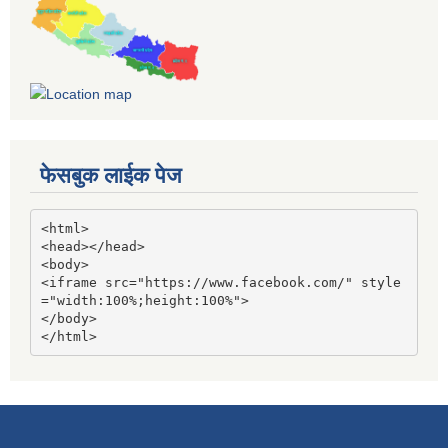
फेसबुक लाईक पेज
<html>

<head></head>

<body>

<iframe src="https://www.facebook.com/" style
="width:100%;height:100%">

</body>

</html>