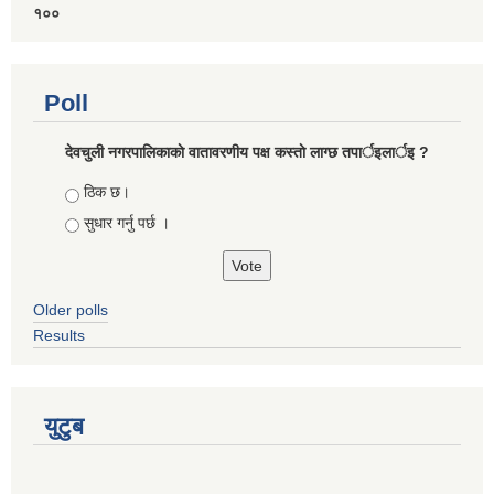
१००
Poll
देवचुली नगरपालिकाकाे वातावरणीय पक्ष कस्ताे लाग्छ तपार्इलार्इ ?
Choices
ठिक छ।
सुधार गर्नु पर्छ ।
Older polls
Results
युटुब