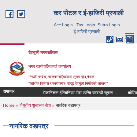
Skip to main content
कर पाेटल र ई-हाजिरी प्रणाली
Acc Login
Tax Login
Sutra Login
ई-हाजिरी प्रणाली
देवचुली नगरपालिका
नगर कार्यपालिकाको कार्यालय
गण्डकी प्रदेश, नवलपरासी(बर्दघाट सुस्ता पूर्व),नेपाल
"आर्थिक विकास र स्वरोजगारः समृद्ध देवचुली निर्माणको आधार "
समाचार
मेकानिकल ईन्जिनियर सेवा खरिद सम्बन्धी सूचना ।
कोरिया 
You are here
Home
»
विधुतीय शुसासन सेवा
» नागरिक वडापत्र
नागरिक वडापत्र