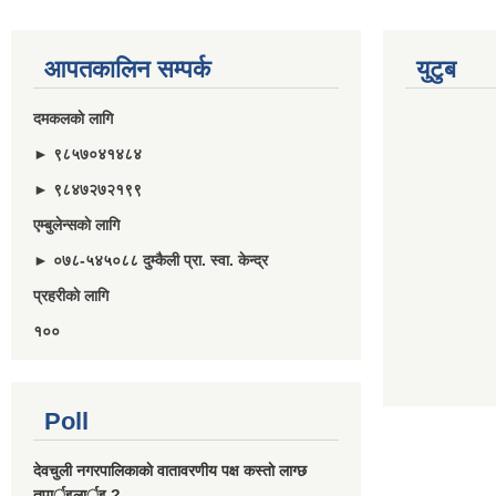
आपतकालिन सम्पर्क
युटुब
दमकलकाे लागि
► ९८५७०४१४८४
► ९८४७२७२१९९
एम्बुलेन्सकाे लागि
► ०७८-५४५०८८ दुम्कैली प्रा. स्वा. केन्द्र
प्रहरीकाे लागि
१००
Poll
देवचुली नगरपालिकाकाे वातावरणीय पक्ष कस्ताे लाग्छ
तपार्इलार्इ ?