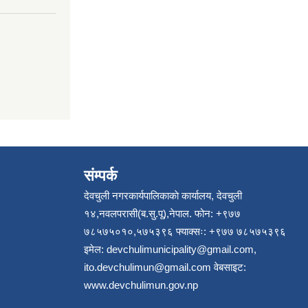
संम्पर्क
देवचुली नगरकार्यपालिकाकाे कार्यालय, देवचुली
१४,नवलपरासी(ब.सु.पू),नेपाल. फोन: +९७७
७८५७५०१०,५७५३९६ फ्याक्सः: +९७७ ७८५७५३९६
इमेल:
devchulimunicipality@gmail.com
,
ito.devchulimun@gmail.com
वेबसाइट:
www.devchulimun.gov.np