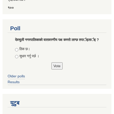
१००
Poll
देवचुली नगरपालिकाकाे वातावरणीय पक्ष कस्ताे लाग्छ तपार्इलार्इ ?
Choices
ठिक छ।
सुधार गर्नु पर्छ ।
Older polls
Results
युटुब