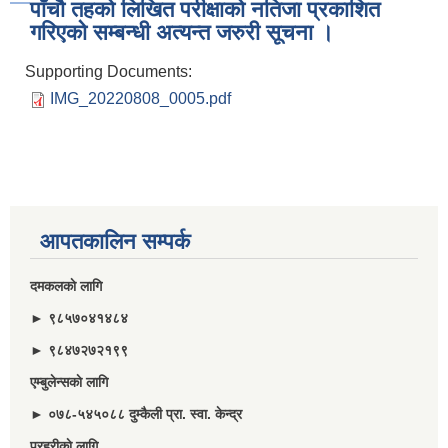
पाँचौ तहको लिखित परीक्षाको नतिजा प्रकाशित
गरिएको सम्बन्धी अत्यन्त जरुरी सूचना ।
Supporting Documents:
IMG_20220808_0005.pdf
आपतकालिन सम्पर्क
दमकलकाे लागि
► ९८५७०४१४८४
► ९८४७२७२१९९
एम्बुलेन्सकाे लागि
► ०७८-५४५०८८ दुम्कैली प्रा. स्वा. केन्द्र
प्रहरीकाे लागि