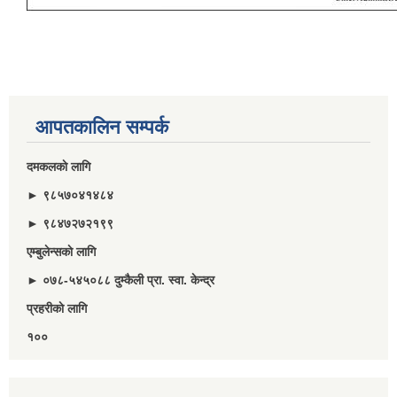
आपतकालिन सम्पर्क
दमकलकाे लागि
► ९८५७०४१४८४
► ९८४७२७२१९९
एम्बुलेन्सकाे लागि
► ०७८-५४५०८८ दुम्कैली प्रा. स्वा. केन्द्र
प्रहरीकाे लागि
१००