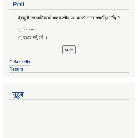
Poll
देवचुली नगरपालिकाकाे वातावरणीय पक्ष कस्ताे लाग्छ तपार्इलार्इ ?
Choices
ठिक छ।
सुधार गर्नु पर्छ ।
Older polls
Results
युटुब