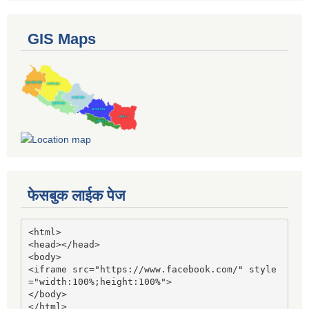
GIS Maps
फेसबुक लाईक पेज
<html>

<head></head>

<body>

<iframe src="https://www.facebook.com/" style
="width:100%;height:100%">

</body>

</html>