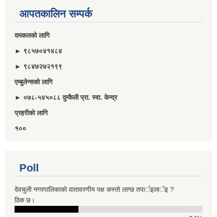
आपतकालिन सम्पर्क
दमकलकाे लागि
► ९८५७०४१४८४
► ९८४७२७२१९९
एम्बुलेन्सकाे लागि
► ०७८-५४५०८८ दुम्कैली प्रा. स्वा. केन्द्र
प्रहरीकाे लागि
१००
Poll
देवचुली नगरपालिकाकाे वातावरणीय पक्ष कस्ताे लाग्छ तपार्इलार्इ ?
ठिक छ।