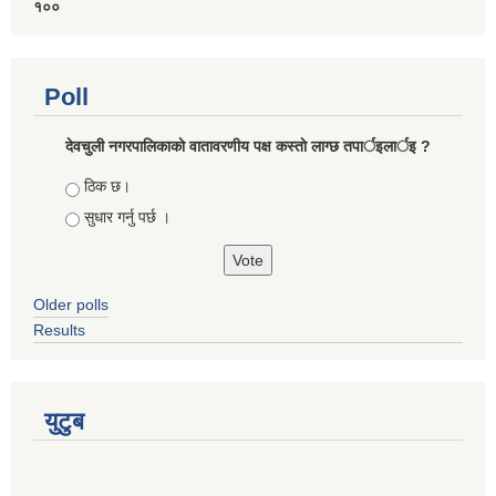
१००
Poll
देवचुली नगरपालिकाकाे वातावरणीय पक्ष कस्ताे लाग्छ तपार्इलार्इ ?
Choices
ठिक छ।
सुधार गर्नु पर्छ ।
Older polls
Results
युटुब