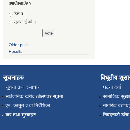
तपार्इलार्इ ?
Choices
ठिक छ।
सुधार गर्नु पर्छ ।
Older polls
Results
सूचनाहरु
विधुतीय शुस
सूचना तथा समाचार
घटना दर्ता
सार्वजनिक खरीद /बोलपत्र सूचना
सामाजिक सुरक्ष
एन, कानुन तथा निर्देशिका
नागरिक वडापत्
कर तथा शुल्कहरु
निवेदनको ढाँचा