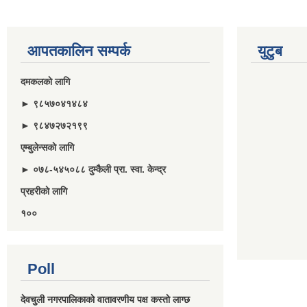
आपतकालिन सम्पर्क
युटुब
दमकलकाे लागि
► ९८५७०४१४८४
► ९८४७२७२१९९
एम्बुलेन्सकाे लागि
► ०७८-५४५०८८ दुम्कैली प्रा. स्वा. केन्द्र
प्रहरीकाे लागि
१००
Poll
देवचुली नगरपालिकाकाे वातावरणीय पक्ष कस्ताे लाग्छ