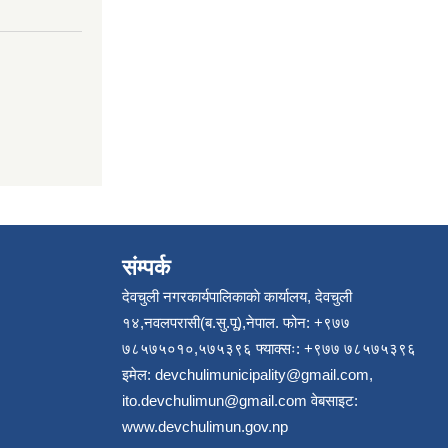
संम्पर्क
देवचुली नगरकार्यपालिकाकाे कार्यालय, देवचुली
१४,नवलपरासी(ब.सु.पू),नेपाल. फोन: +९७७
७८५७५०१०,५७५३९६ फ्याक्सः: +९७७ ७८५७५३९६
इमेल:
devchulimunicipality@gmail.com
,
ito.devchulimun@gmail.com
वेबसाइट:
www.devchulimun.gov.np