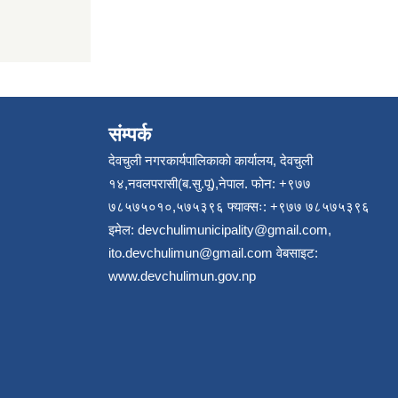
संम्पर्क
देवचुली नगरकार्यपालिकाकाे कार्यालय, देवचुली
१४,नवलपरासी(ब.सु.पू),नेपाल. फोन: +९७७
७८५७५०१०,५७५३९६ फ्याक्सः: +९७७ ७८५७५३९६
इमेल:
devchulimunicipality@gmail.com
,
ito.devchulimun@gmail.com
वेबसाइट:
www.devchulimun.gov.np