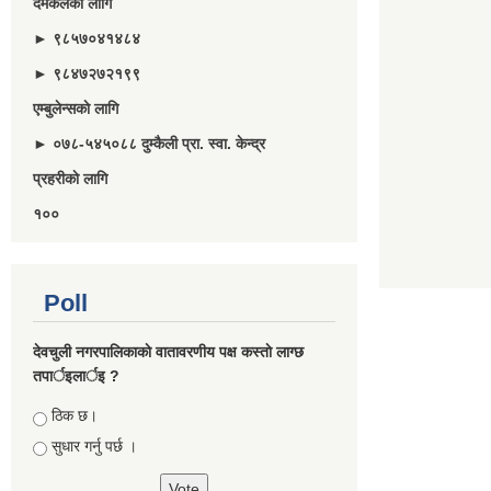
दमकलकाे लागि
► ९८५७०४१४८४
► ९८४७२७२१९९
एम्बुलेन्सकाे लागि
► ०७८-५४५०८८ दुम्कैली प्रा. स्वा. केन्द्र
प्रहरीकाे लागि
१००
Poll
देवचुली नगरपालिकाकाे वातावरणीय पक्ष कस्ताे लाग्छ
तपार्इलार्इ ?
Choices
ठिक छ।
सुधार गर्नु पर्छ ।