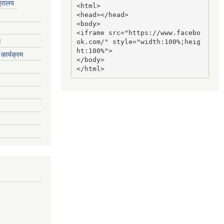
त्रालय
<html>

<head></head>

<body>

<iframe src="https://www.facebo
ग
ok.com/" style="width:100%;heig
ht:100%">

कार्यक्रम
</body>

</html>