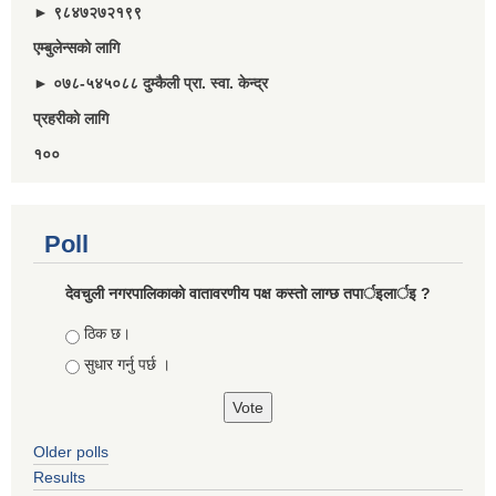
► ९८४७२७२१९९
एम्बुलेन्सकाे लागि
► ०७८-५४५०८८ दुम्कैली प्रा. स्वा. केन्द्र
प्रहरीकाे लागि
१००
Poll
देवचुली नगरपालिकाकाे वातावरणीय पक्ष कस्ताे लाग्छ तपार्इलार्इ ?
Choices
ठिक छ।
सुधार गर्नु पर्छ ।
Older polls
Results