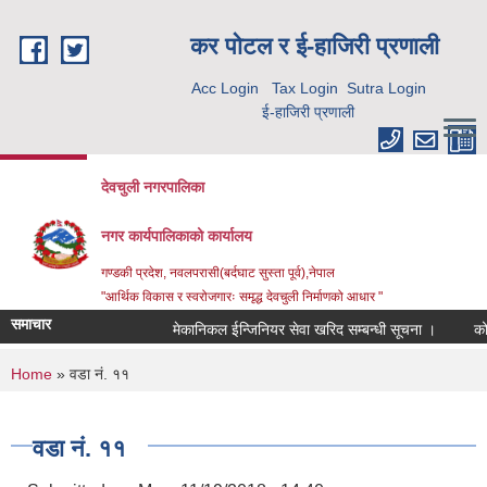
Skip to main content
कर पाेटल र ई-हाजिरी प्रणाली
Acc Login
Tax Login
Sutra Login
ई-हाजिरी प्रणाली
देवचुली नगरपालिका
नगर कार्यपालिकाको कार्यालय
गण्डकी प्रदेश, नवलपरासी(बर्दघाट सुस्ता पूर्व),नेपाल
"आर्थिक विकास र स्वरोजगारः समृद्ध देवचुली निर्माणको आधार "
समाचार
मेकानिकल ईन्जिनियर सेवा खरिद सम्बन्धी सूचना ।
कोरि
You are here
Home
» वडा नं. ११
वडा नं. ११