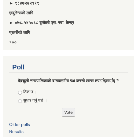
► ९८४७२७२१९९
एम्बुलेन्सकाे लागि
► ०७८-५४५०८८ दुम्कैली प्रा. स्वा. केन्द्र
प्रहरीकाे लागि
१००
Poll
देवचुली नगरपालिकाकाे वातावरणीय पक्ष कस्ताे लाग्छ तपार्इलार्इ ?
Choices
ठिक छ।
सुधार गर्नु पर्छ ।
Older polls
Results