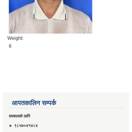
Weight:
6
आपतकालिन सम्पर्क
दमकलकाे लागि
► ९८५७०४१४८४