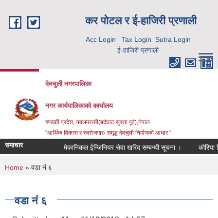
Skip to main content
कर पाेटल र ई-हाजिरी प्रणाली
Acc Login
Tax Login
Sutra Login
ई-हाजिरी प्रणाली
देवचुली नगरपालिका
नगर कार्यपालिकाको कार्यालय
गण्डकी प्रदेश, नवलपरासी(बर्दघाट सुस्ता पूर्व),नेपाल
"आर्थिक विकास र स्वरोजगारः समृद्ध देवचुली निर्माणको आधार "
समाचार
मेकानिकल ईन्जिनियर सेवा खरिद सम्बन्धी सूचना ।
कोरिया रिट
You are here
Home
» वडा नंं ६
वडा नंं ६