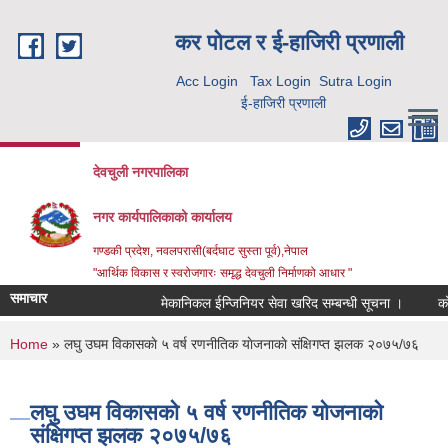
Skip to main content
कर पाेटल र ई-हाजिरी प्रणाली
Acc Login
Tax Login
Sutra Login
ई-हाजिरी प्रणाली
देवचुली नगरपालिका
नगर कार्यपालिकाको कार्यालय
गण्डकी प्रदेश, नवलपरासी(बर्दघाट सुस्ता पूर्व),नेपाल
"आर्थिक विकास र स्वरोजगारः समृद्ध देवचुली निर्माणको आधार "
समाचार
मेकानिकल ईन्जिनियर सेवा खरिद सम्बन्धी सूचना ।
कोर
You are here
Home
» लघु उघम विकासकाे ५ वर्ष रणनीतिक याेजनाकाे संक्षिगप्त झलक २०७५/७६
लघु उघम विकासकाे ५ वर्ष रणनीतिक याेजनाकाे
संक्षिगप्त झलक २०७५/७६