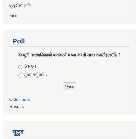
प्रहरीकाे लागि
१००
Poll
देवचुली नगरपालिकाकाे वातावरणीय पक्ष कस्ताे लाग्छ तपार्इलार्इ ?
Choices
ठिक छ।
सुधार गर्नु पर्छ ।
Older polls
Results
युटुब