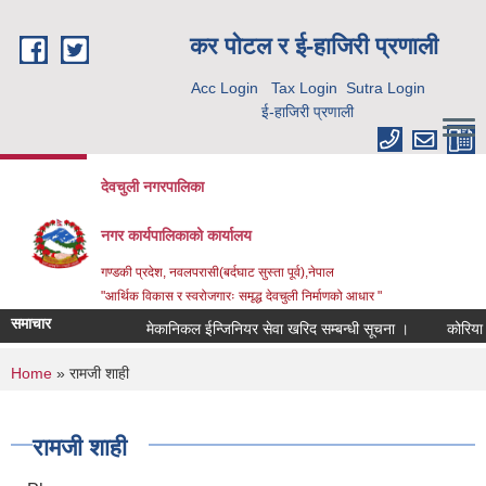
Skip to main content
कर पाेटल र ई-हाजिरी प्रणाली
Acc Login
Tax Login
Sutra Login
ई-हाजिरी प्रणाली
देवचुली नगरपालिका
नगर कार्यपालिकाको कार्यालय
गण्डकी प्रदेश, नवलपरासी(बर्दघाट सुस्ता पूर्व),नेपाल
"आर्थिक विकास र स्वरोजगारः समृद्ध देवचुली निर्माणको आधार "
समाचार
मेकानिकल ईन्जिनियर सेवा खरिद सम्बन्धी सूचना ।
कोरिया र
You are here
Home
» रामजी शाही
रामजी शाही