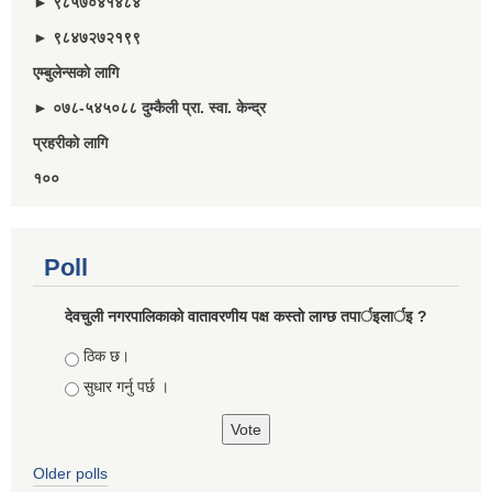
► ९८५७०४१४८४
► ९८४७२७२१९९
एम्बुलेन्सकाे लागि
► ०७८-५४५०८८ दुम्कैली प्रा. स्वा. केन्द्र
प्रहरीकाे लागि
१००
Poll
देवचुली नगरपालिकाकाे वातावरणीय पक्ष कस्ताे लाग्छ तपार्इलार्इ ?
Choices
ठिक छ।
सुधार गर्नु पर्छ ।
Older polls