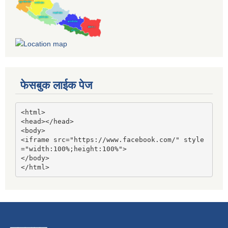
फेसबुक लाईक पेज
<html>

<head></head>

<body>

<iframe src="https://www.facebook.com/" style
="width:100%;height:100%">

</body>

</html>