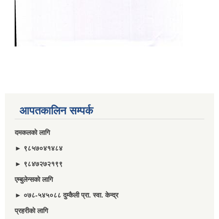
आपतकालिन सम्पर्क
दमकलकाे लागि
► ९८५७०४१४८४
► ९८४७२७२१९९
एम्बुलेन्सकाे लागि
► ०७८-५४५०८८ दुम्कैली प्रा. स्वा. केन्द्र
प्रहरीकाे लागि