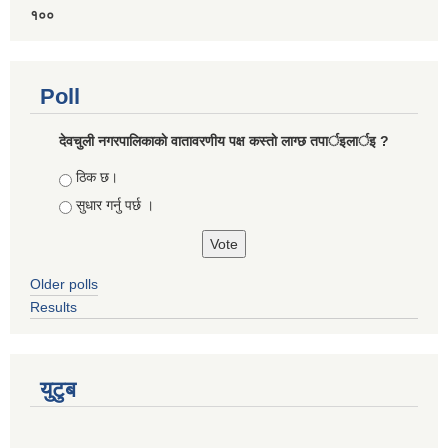
१००
Poll
देवचुली नगरपालिकाकाे वातावरणीय पक्ष कस्ताे लाग्छ तपार्इलार्इ ?
Choices
ठिक छ।
सुधार गर्नु पर्छ ।
Older polls
Results
युटुब