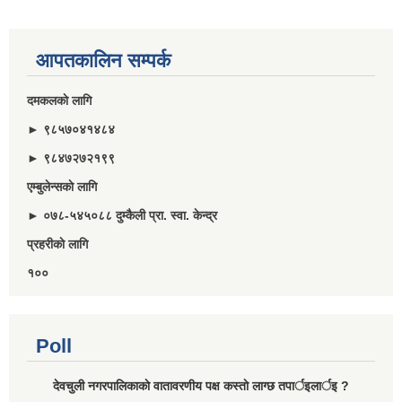
आपतकालिन सम्पर्क
दमकलकाे लागि
► ९८५७०४१४८४
► ९८४७२७२१९९
एम्बुलेन्सकाे लागि
► ०७८-५४५०८८ दुम्कैली प्रा. स्वा. केन्द्र
प्रहरीकाे लागि
१००
Poll
देवचुली नगरपालिकाकाे वातावरणीय पक्ष कस्ताे लाग्छ तपार्इलार्इ ?