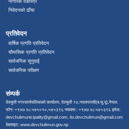
नागरिक वडापत्र
निवेदनको ढाँचा
प्रतिवेदन
वार्षिक प्रगति प्रतिवेदन
चौमासिक प्रगति प्रतिवेदन
सार्वजनिक सुनुवाई
सार्वजनिक परीक्षण
संम्पर्क
देवचुली नगरकार्यपालिकाकाे कार्यालय, देवचुली १४,नवलपरासी(ब.सु.पू),नेपाल.
फोन: +९७७ ७८५७५०१०,५७५३९६ फ्याक्सः: +९७७ ७८५७५३९६ इमेल:
devchulimunicipality@gmail.com
,
ito.devchulimun@gmail.com
वेबसाइट:
www.devchulimun.gov.np