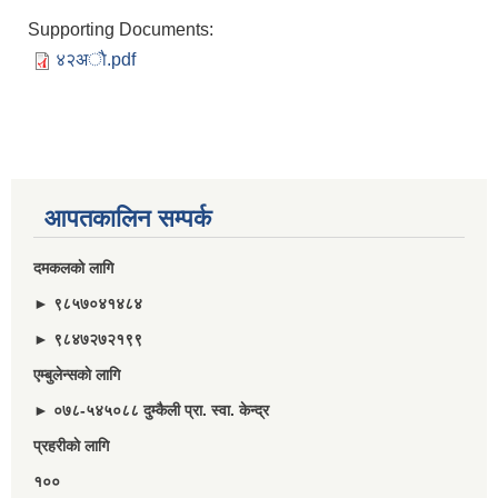
Supporting Documents:
४२अाै.pdf
आपतकालिन सम्पर्क
दमकलकाे लागि
► ९८५७०४१४८४
► ९८४७२७२१९९
एम्बुलेन्सकाे लागि
► ०७८-५४५०८८ दुम्कैली प्रा. स्वा. केन्द्र
प्रहरीकाे लागि
१००