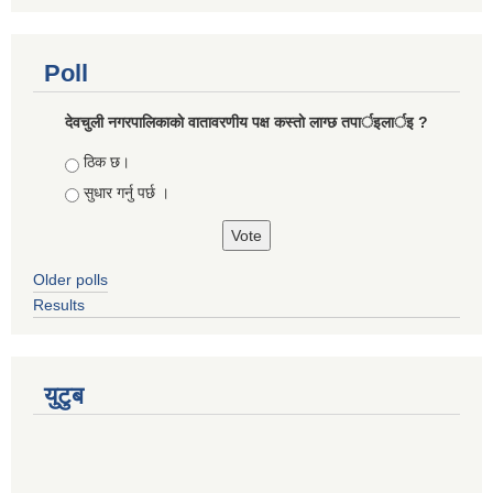
Poll
देवचुली नगरपालिकाकाे वातावरणीय पक्ष कस्ताे लाग्छ तपार्इलार्इ ?
Choices
ठिक छ।
सुधार गर्नु पर्छ ।
Older polls
Results
युटुब