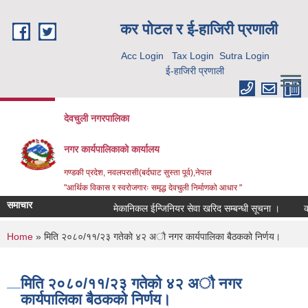
Skip to main content
कर पाेटल र ई-हाजिरी प्रणाली
Acc Login
Tax Login
Sutra Login
ई-हाजिरी प्रणाली
देवचुली नगरपालिका
नगर कार्यपालिकाको कार्यालय
गण्डकी प्रदेश, नवलपरासी(बर्दघाट सुस्ता पूर्व),नेपाल
"आर्थिक विकास र स्वरोजगारः समृद्ध देवचुली निर्माणको आधार "
समाचार
मेकानिकल ईन्जिनियर सेवा खरिद सम्बन्धी सूचना ।
को
You are here
Home
» मिति २०८०/११/२३ गतेको ४२ अाै नगर कार्यपालिका बैठकको निर्णय।
मिति २०८०/११/२३ गतेको ४२ अाै नगर
कार्यपालिका बैठकको निर्णय।