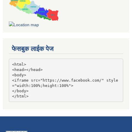
फेसबुक लाईक पेज
<html>

<head></head>

<body>

<iframe src="https://www.facebook.com/" style
="width:100%;height:100%">

</body>

</html>