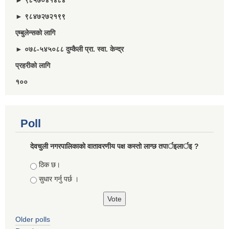
► ९८५७०४१४८४
► ९८४७२७२१९९
एम्बुलेन्सकाे लागि
► ०७८-५४५०८८ दुम्कैली प्रा. स्वा. केन्द्र
प्रहरीकाे लागि
१००
Poll
देवचुली नगरपालिकाकाे वातावरणीय पक्ष कस्ताे लाग्छ तपार्इलार्इ ?
Choices
ठिक छ।
सुधार गर्नु पर्छ ।
Older polls