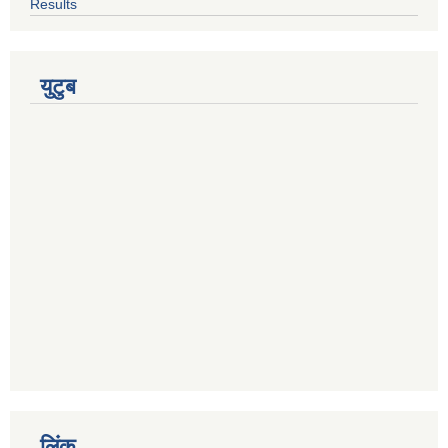
Results
युटुब
लिंक