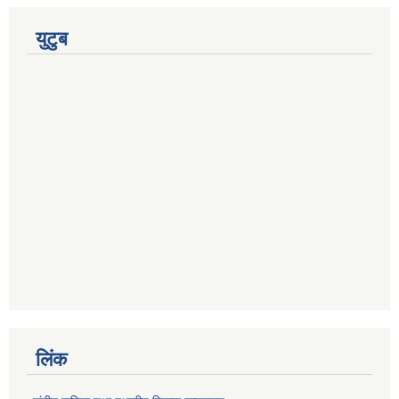
युटुब
लिंक