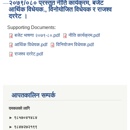
२०७९/०८० प्रस्तुत नीति कार्यक्रम, बजेट
आर्थिक विधेयक., विनोयोजित विधेयक र राजश्व
दररेट ।
Supporting Documents:
बजेट भाषणा २०७९-८०.pdf
नीति कार्यक्रम.pdf
आर्थिक विधेयक.pdf
विनियोजन विधेयक.pdf
राजश्व दररेट.pdf
आपतकालिन सम्पर्क
दमकलकाे लागि
► ९८५७०४१४८४
► ९८४७२७२१९९