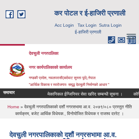
Skip to main content
कर पाेटल र ई-हाजिरी प्रणाली
Acc Login
Tax Login
Sutra Login
ई-हाजिरी प्रणाली
देवचुली नगरपालिका
नगर कार्यपालिकाको कार्यालय
गण्डकी प्रदेश, नवलपरासी(बर्दघाट सुस्ता पूर्व),नेपाल
"आर्थिक विकास र स्वरोजगारः समृद्ध देवचुली निर्माणको आधार "
समाचार
मेकानिकल ईन्जिनियर सेवा खरिद सम्बन्धी सूचना ।
कोरिय
You are here
Home
» देवचुली नगरपालिकाको दशौं नगरसभामा आ.व. २०७९/०८० प्रस्तुत नीति
कार्यक्रम, बजेट आर्थिक विधेयक., विनोयोजित विधेयक र राजश्व दररेट ।
देवचुली नगरपालिकाको दशौं नगरसभामा आ.व.