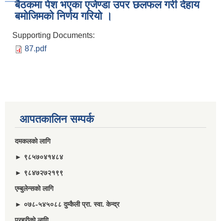
बैठकमा पेश भएका एजेण्डा उपर छलफल गरी देहाय
बमाेजिमकाे निर्णय गरियाे ।
Supporting Documents:
87.pdf
आपतकालिन सम्पर्क
दमकलकाे लागि
► ९८५७०४१४८४
► ९८४७२७२१९९
एम्बुलेन्सकाे लागि
► ०७८-५४५०८८ दुम्कैली प्रा. स्वा. केन्द्र
प्रहरीकाे लागि