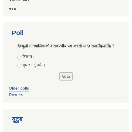
१००
Poll
देवचुली नगरपालिकाकाे वातावरणीय पक्ष कस्ताे लाग्छ तपार्इलार्इ ?
Choices
ठिक छ।
सुधार गर्नु पर्छ ।
Older polls
Results
युटुब