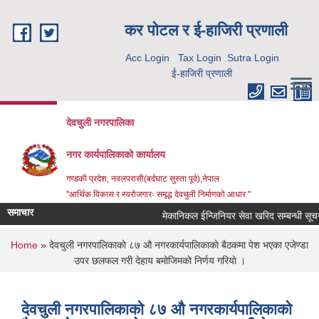
Skip to main content
कर पाेटल र ई-हाजिरी प्रणाली
Acc Login
Tax Login
Sutra Login
ई-हाजिरी प्रणाली
देवचुली नगरपालिका
नगर कार्यपालिकाको कार्यालय
गण्डकी प्रदेश, नवलपरासी(बर्दघाट सुस्ता पूर्व),नेपाल
"आर्थिक विकास र स्वरोजगारः समृद्ध देवचुली निर्माणको आधार "
समाचार
मेकानिकल ईन्जिनियर सेवा खरिद सम्बन्धी सूचन
You are here
Home
» देवचुली नगरपालिकाकाे ८७ औ नगरकार्यपालिकाकाे बैठकमा पेश भएका एजेण्डा
उपर छलफल गरी देहाय बमाेजिमकाे निर्णय गरियाे ।
देवचुली नगरपालिकाकाे ८७ औ नगरकार्यपालिकाकाे