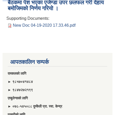
बैठकमा पेश भएका एजेण्डा उपर छलफल गरी देहाय
बमाेजिमकाे निर्णय गरियाे ।
Supporting Documents:
New Doc 04-19-2020 17.33.46.pdf
आपतकालिन सम्पर्क
दमकलकाे लागि
► ९८५७०४१४८४
► ९८४७२७२१९९
एम्बुलेन्सकाे लागि
► ०७८-५४५०८८ दुम्कैली प्रा. स्वा. केन्द्र
प्रहरीकाे लागि