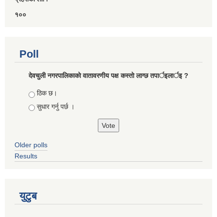
१००
Poll
देवचुली नगरपालिकाकाे वातावरणीय पक्ष कस्ताे लाग्छ तपार्इलार्इ ?
Choices
ठिक छ।
सुधार गर्नु पर्छ ।
Older polls
Results
युटुब