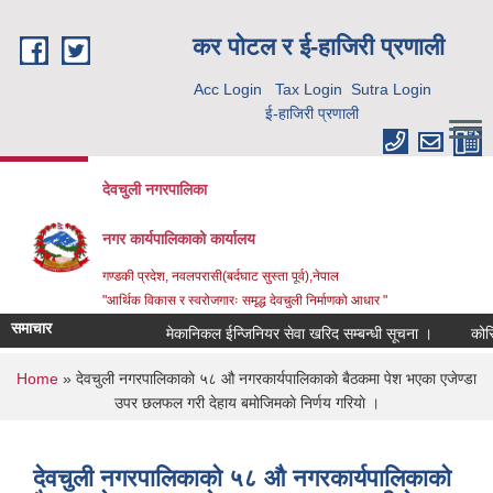
Skip to main content
कर पाेटल र ई-हाजिरी प्रणाली
Acc Login
Tax Login
Sutra Login
ई-हाजिरी प्रणाली
देवचुली नगरपालिका
नगर कार्यपालिकाको कार्यालय
गण्डकी प्रदेश, नवलपरासी(बर्दघाट सुस्ता पूर्व),नेपाल
"आर्थिक विकास र स्वरोजगारः समृद्ध देवचुली निर्माणको आधार "
समाचार
मेकानिकल ईन्जिनियर सेवा खरिद सम्बन्धी सूचना ।
कोरिय
You are here
Home
» देवचुली नगरपालिकाकाे ५८ औ नगरकार्यपालिकाकाे बैठकमा पेश भएका एजेण्डा
उपर छलफल गरी देहाय बमाेजिमकाे निर्णय गरियाे ।
देवचुली नगरपालिकाकाे ५८ औ नगरकार्यपालिकाकाे