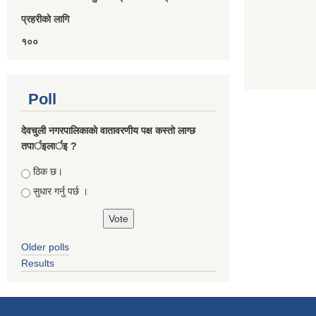
प्रहरीकाे लागि
१००
Poll
देवचुली नगरपालिकाकाे वातावरणीय पक्ष कस्ताे लाग्छ
तपार्इलार्इ ?
Choices
ठिक छ।
सुधार गर्नु पर्छ ।
Older polls
Results