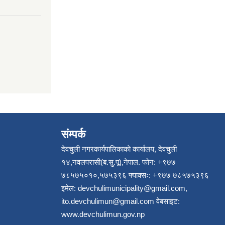
संम्पर्क
देवचुली नगरकार्यपालिकाकाे कार्यालय, देवचुली
१४,नवलपरासी(ब.सु.पू),नेपाल. फोन: +९७७
७८५७५०१०,५७५३९६ फ्याक्सः: +९७७ ७८५७५३९६
इमेल:
devchulimunicipality@gmail.com
,
ito.devchulimun@gmail.com
वेबसाइट:
www.devchulimun.gov.np