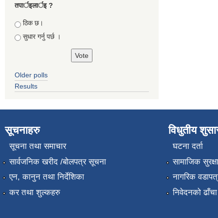
तपार्इलार्इ ?
Choices
ठिक छ।
सुधार गर्नु पर्छ ।
Older polls
Results
सूचनाहरु
विधुतीय शुस
सूचना तथा समाचार
घटना दर्ता
सार्वजनिक खरीद /बोलपत्र सूचना
सामाजिक सुरक्ष
एन, कानुन तथा निर्देशिका
नागरिक वडापत्
कर तथा शुल्कहरु
निवेदनको ढाँचा