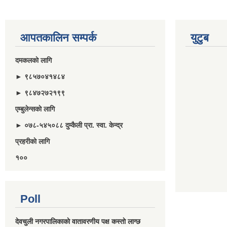
आपतकालिन सम्पर्क
युटुब
दमकलकाे लागि
► ९८५७०४१४८४
► ९८४७२७२१९९
एम्बुलेन्सकाे लागि
► ०७८-५४५०८८ दुम्कैली प्रा. स्वा. केन्द्र
प्रहरीकाे लागि
१००
Poll
देवचुली नगरपालिकाकाे वातावरणीय पक्ष कस्ताे लाग्छ