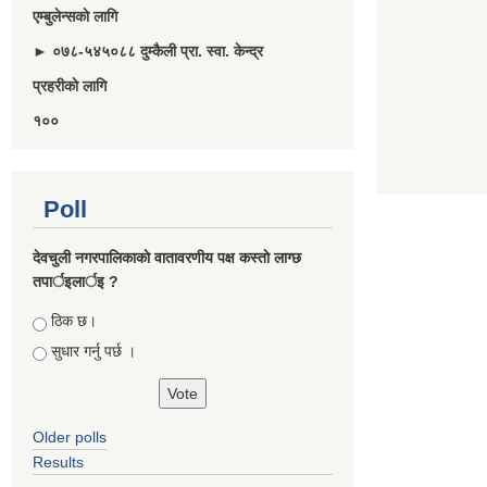
एम्बुलेन्सकाे लागि
► ०७८-५४५०८८ दुम्कैली प्रा. स्वा. केन्द्र
प्रहरीकाे लागि
१००
Poll
देवचुली नगरपालिकाकाे वातावरणीय पक्ष कस्ताे लाग्छ
तपार्इलार्इ ?
Choices
ठिक छ।
सुधार गर्नु पर्छ ।
Older polls
Results