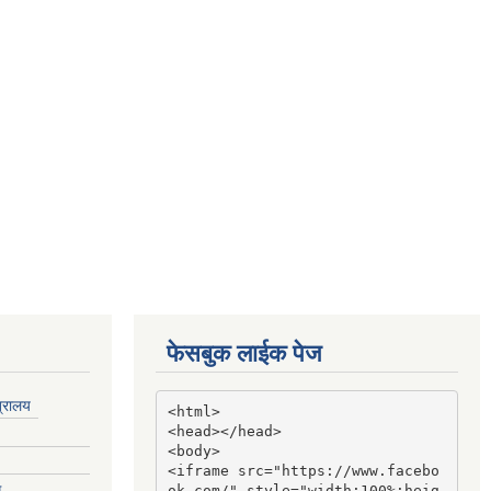
फेसबुक लाईक पेज
त्रालय
<html>

<head></head>

<body>

<iframe src="https://www.facebo
ग
ok.com/" style="width:100%;heig