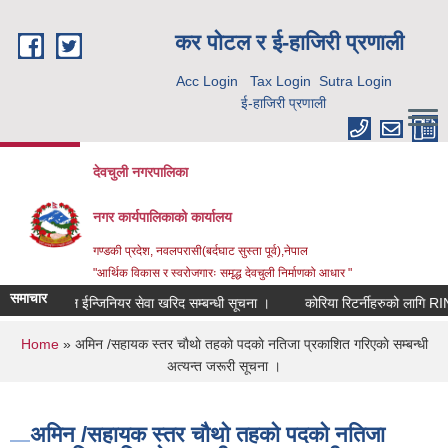
Skip to main content
कर पाेटल र ई-हाजिरी प्रणाली
Acc Login
Tax Login
Sutra Login
ई-हाजिरी प्रणाली
देवचुली नगरपालिका
नगर कार्यपालिकाको कार्यालय
गण्डकी प्रदेश, नवलपरासी(बर्दघाट सुस्ता पूर्व),नेपाल
"आर्थिक विकास र स्वरोजगारः समृद्ध देवचुली निर्माणको आधार "
समाचार
मेकानिकल ईन्जिनियर सेवा खरिद सम्बन्धी सूचना ।
कोरिया रिटर्नीहरुको लागि RIN
You are here
Home
» अमिन /सहायक स्तर चाैथाे तहकाे पदकाे नतिजा प्रकाशित गरिएकाे सम्बन्धी
अत्यन्त जरूरी सूचना ।
अमिन /सहायक स्तर चाैथाे तहकाे पदकाे नतिजा