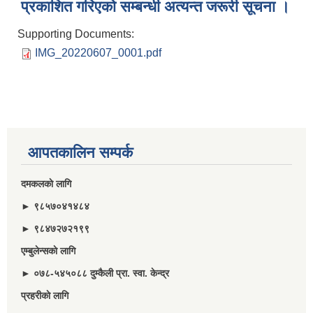
प्रकाशित गरिएकाे सम्बन्धी अत्यन्त जरूरी सूचना ।
Supporting Documents:
IMG_20220607_0001.pdf
आपतकालिन सम्पर्क
दमकलकाे लागि
► ९८५७०४१४८४
► ९८४७२७२१९९
एम्बुलेन्सकाे लागि
► ०७८-५४५०८८ दुम्कैली प्रा. स्वा. केन्द्र
प्रहरीकाे लागि