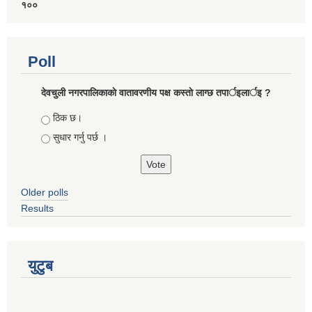
१००
Poll
देवचुली नगरपालिकाकाे वातावरणीय पक्ष कस्ताे लाग्छ तपार्इलार्इ ?
Choices
ठिक छ।
सुधार गर्नु पर्छ ।
Older polls
Results
युटुब