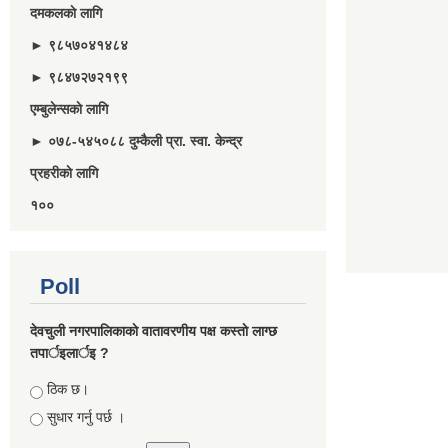
दमकलकाे लागि
► ९८५७०४१४८४
► ९८४७२७२१९९
एम्बुलेन्सकाे लागि
► ०७८-५४५०८८ दुम्कैली प्रा. स्वा. केन्द्र
प्रहरीकाे लागि
१००
Poll
देवचुली नगरपालिकाकाे वातावरणीय पक्ष कस्ताे लाग्छ
तपार्इलार्इ ?
Choices
ठिक छ।
सुधार गर्नु पर्छ ।