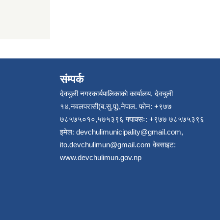
संम्पर्क
देवचुली नगरकार्यपालिकाकाे कार्यालय, देवचुली
१४,नवलपरासी(ब.सु.पू),नेपाल. फोन: +९७७
७८५७५०१०,५७५३९६ फ्याक्सः: +९७७ ७८५७५३९६
इमेल:
devchulimunicipality@gmail.com
,
ito.devchulimun@gmail.com
वेबसाइट:
www.devchulimun.gov.np