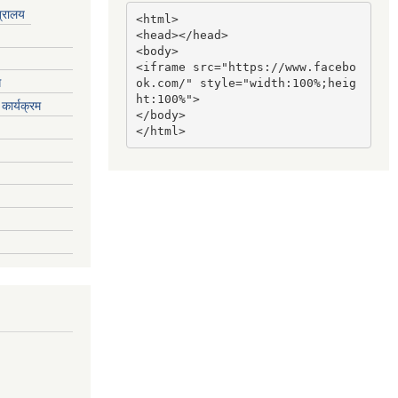
त्रालय
<html>

<head></head>

<body>

<iframe src="https://www.facebo
ग
ok.com/" style="width:100%;heig
ht:100%">

कार्यक्रम
</body>

</html>